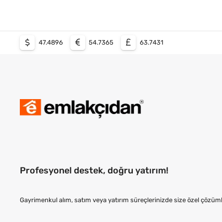
47.4896
54.7365
63.7431
Profesyonel destek, doğru yatırım!
Gayrimenkul alım, satım veya yatırım süreçlerinizde size özel çözüml