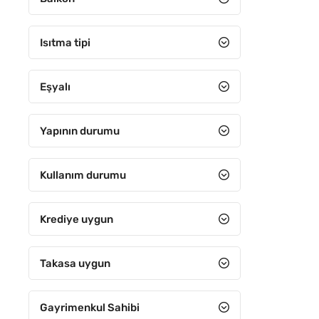
5+3
5+4
Isıtma tipi
6+1
Eşyalı
6+2
6+3
Yapının durumu
6+4
7+1
Kullanım durumu
7+2
Krediye uygun
7+3
7+4
Takasa uygun
8+1
Gayrimenkul Sahibi
8+2