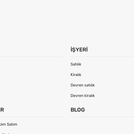
İŞYERI
Satılık
Kiralık
Devren satılık
Devren kiralık
ER
BLOG
lım Satım