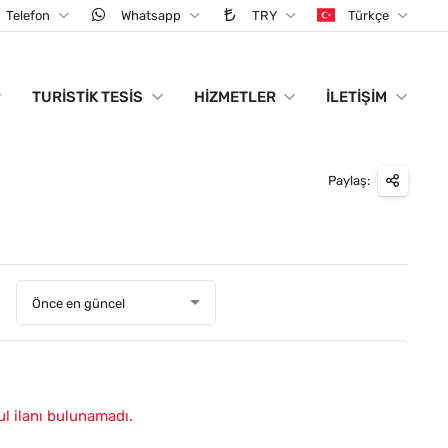
Telefon
Whatsapp
TRY
Türkçe
TURISTIK TESIS
HIZMETLER
İLETIŞIM
Paylaş:
:
Önce en güncel
ul ilanı bulunamadı.