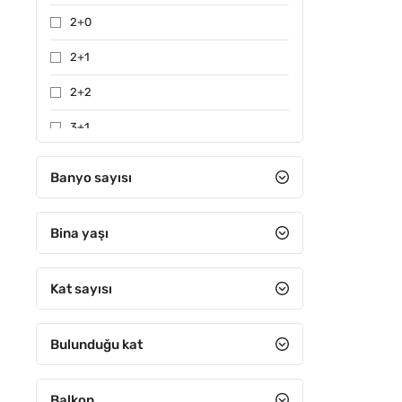
2+0
2+1
2+2
3+1
3+2
Banyo sayısı
4+1
Bina yaşı
4+2
4+3
Kat sayısı
4+4
5+1
Bulunduğu kat
5+2
Balkon