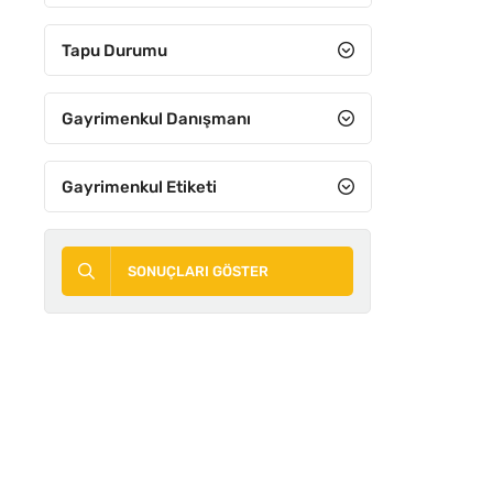
8+3
Tapu Durumu
8+4
9+1
Gayrimenkul Danışmanı
9+2
Gayrimenkul Etiketi
9+3
9+4
SONUÇLARI GÖSTER
10+1
10+2
10+3
10+4
11 ve Üzeri