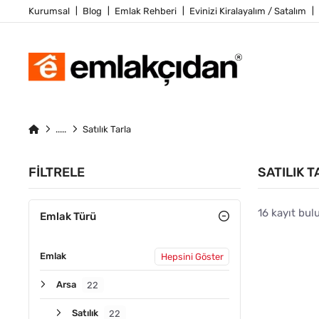
Kurumsal
Blog
Emlak Rehberi
Evinizi Kiralayalım / Satalım
Satılık Tarla
FILTRELE
SATILIK 
16 kayıt bul
Emlak Türü
Emlak
Hepsini Göster
ACIL
Arsa
22
Satılık
22