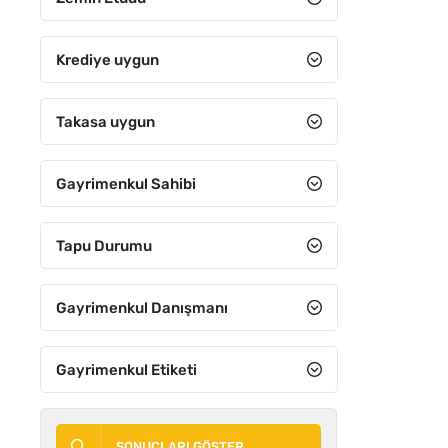
Spor alanı
Tarla
Krediye uygun
Tercihli Alan
ACIL
Takasa uygun
Ticari
Ticari konut
Gayrimenkul Sahibi
Toplu konut
Turizm
Tapu Durumu
Villa
Gayrimenkul Danışmanı
Zeytinlik
Gayrimenkul Etiketi
ÖNE ÇIKA
SONUÇLARI GÖSTER