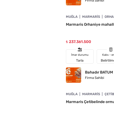
Firma Sahibi
4890-1046
MUĞLA
MARMARIS
ORHA
ÜŞTÜ
Marmaris Orhaniye mahalle
₺ 237.361.500
İmar durumu
Kaks - e
Tarla
Belirtil
Bahadır BATUM
Firma Sahibi
4890-1041
MUĞLA
MARMARIS
ÇETI
Marmaris Çetibelinde orma