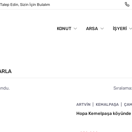
Talep Edin, Sizin İçin Bulalım
KONUT
ARSA
İŞYERI
TARLA
undu.
Sıralama
4890-1058
ARTVIN
KEMALPAŞA
ÇAM
Hopa Kemelpaşa köyünde 6