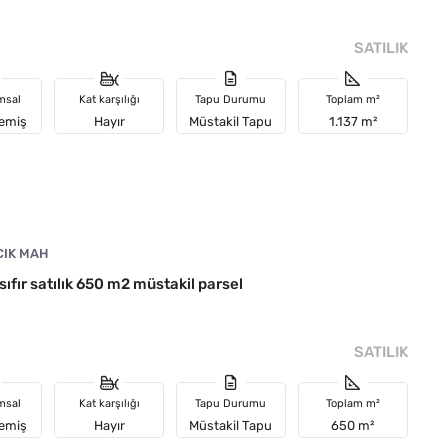
SATILIK
msal
Kat karşılığı
Tapu Durumu
Toplam m²
memiş
Hayır
Müstakil Tapu
1.137 m²
CIK MAH
sıfır satılık 650 m2 müstakil parsel
SATILIK
msal
Kat karşılığı
Tapu Durumu
Toplam m²
memiş
Hayır
Müstakil Tapu
650 m²