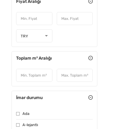
Fiyat Aralığı
FIYATI D
TRY
Toplam m² Aralığı
İmar durumu
ACIL
Ada
A-lejantlı