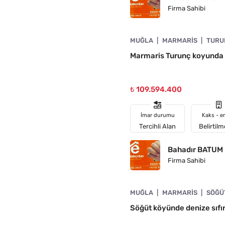
Firma Sahibi
4890-1039
MUĞLA
MARMARIS
TURU
Marmaris Turunç koyunda d
₺ 109.594.400
İmar durumu
Kaks - e
Tercihli Alan
Belirtil
Bahadır BATUM
Firma Sahibi
4890-1038
MUĞLA
MARMARIS
SÖĞÜ
N
Söğüt köyünde denize sıfı