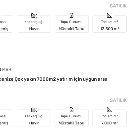
SATILIK
msal
Kat karşılığı
Tapu Durumu
Toplam m²
memiş
Hayır
Müstakil Tapu
13.500 m²
I MAH
enize Çok yakın 7000m2 yatırım İçin uygun arsa
SATILIK
msal
Kat karşılığı
Tapu Durumu
Toplam m²
memiş
Hayır
Müstakil Tapu
7.000 m²