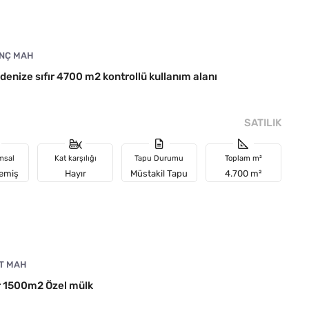
NÇ MAH
enize sıfır 4700 m2 kontrollü kullanım alanı
SATILIK
msal
Kat karşılığı
Tapu Durumu
Toplam m²
memiş
Hayır
Müstakil Tapu
4.700 m²
T MAH
r 1500m2 Özel mülk