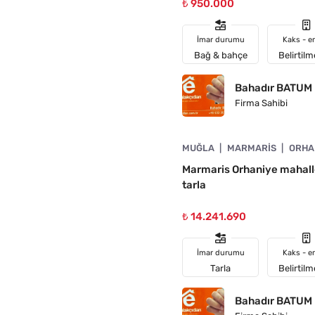
₺ 950.000
İmar durumu
Kaks - e
Bağ & bahçe
Belirtil
Bahadır BATUM
Firma Sahibi
4890-1056
MUĞLA
MARMARIS
ORHA
Marmaris Orhaniye mahalle
tarla
₺ 14.241.690
İmar durumu
Kaks - e
Tarla
Belirtil
Bahadır BATUM