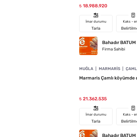
₺ 18.988.920
İmar durumu
Kaks - e
Tarla
Belirtil
Bahadır BATUM
Firma Sahibi
4890-1040
MUĞLA
MARMARIS
ÇAML
Marmaris Çamlı köyümde d
₺ 21.362.535
İmar durumu
Kaks - e
Tarla
Belirtil
Bahadır BATUM