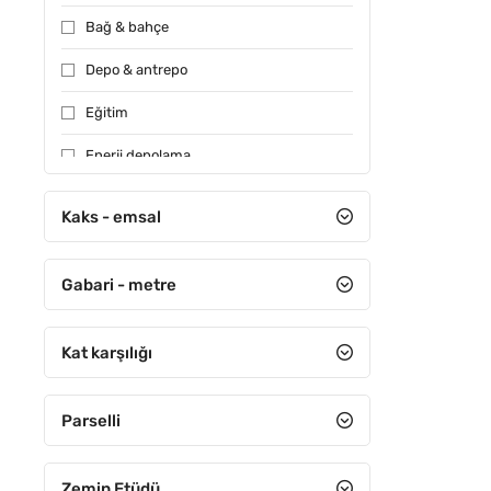
Bağ & bahçe
Depo & antrepo
Eğitim
Enerji depolama
Konut
Kaks - emsal
Muhtelif
ACIL
Gabari - metre
Özel kullanım
Sağlık
Kat karşılığı
Sanayi
Sera
Parselli
Sit alanı
Zemin Etüdü