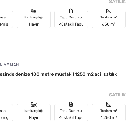
SATILIK
msal
Kat karşılığı
Tapu Durumu
Toplam m²
memiş
Hayır
Müstakil Tapu
650 m²
NIYE MAH
sinde denize 100 metre müstakil 1250 m2 acil satılık
SATILIK
msal
Kat karşılığı
Tapu Durumu
Toplam m²
memiş
Hayır
Müstakil Tapu
1.250 m²