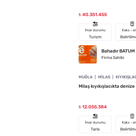
₺ 40.351.455
İmar durumu
Kaks - e
Turizm
Belirtil
Bahadır BATUM
Firma Sahibi
4890-1034
MUĞLA
MILAS
KIYIKIŞLA
A UYGUN
Milaş kıyıkışlacıkta denize 
₺ 12.055.384
İmar durumu
Kaks - e
Tarla
Belirtil