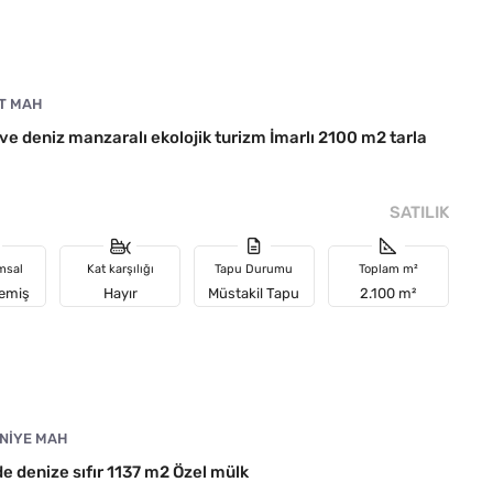
T MAH
e deniz manzaralı ekolojik turizm İmarlı 2100 m2 tarla
SATILIK
msal
Kat karşılığı
Tapu Durumu
Toplam m²
memiş
Hayır
Müstakil Tapu
2.100 m²
NIYE MAH
 denize sıfır 1137 m2 Özel mülk