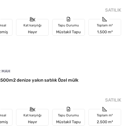
SATILIK
msal
Kat karşılığı
Tapu Durumu
Toplam m²
memiş
Hayır
Müstakil Tapu
1.500 m²
R MAH
2500m2 denize yakın satılık Özel mülk
SATILIK
msal
Kat karşılığı
Tapu Durumu
Toplam m²
memiş
Hayır
Müstakil Tapu
2.500 m²