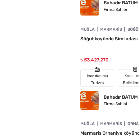
Bahadır BATUM
Firma Sahibi
4890-1036
MUĞLA
MARMARIS
SÖĞÜ
A UYGUN
Söğüt köyünde Simi adası v
₺ 53.427.270
İmar durumu
Kaks - e
Turizm
Belirtil
Bahadır BATUM
Firma Sahibi
4890-1035
MUĞLA
MARMARIS
ORHA
N
Marmaris Orhaniye köyünde