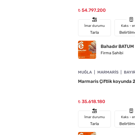
₺ 54.797.200
İmar durumu
Kaks - e
Tarla
Belirtil
Bahadır BATUM
Firma Sahibi
4890-1037
MUĞLA
MARMARIS
BAYI
Marmaris Çiftlik koyunda 
₺ 35.618.180
İmar durumu
Kaks - e
Tarla
Belirtil