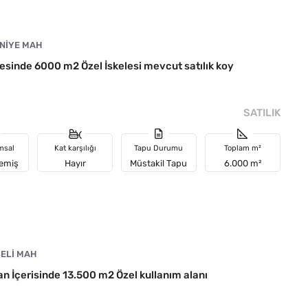
NIYE MAH
sinde 6000 m2 Özel İskelesi mevcut satılık koy
SATILIK
msal
Kat karşılığı
Tapu Durumu
Toplam m²
memiş
Hayır
Müstakil Tapu
6.000 m²
BELI MAH
n İçerisinde 13.500 m2 Özel kullanım alanı