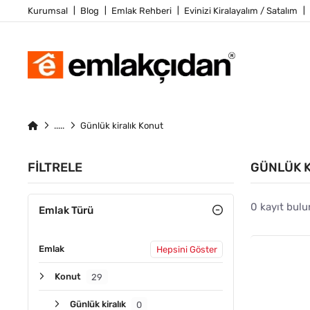
Kurumsal
Blog
Emlak Rehberi
Evinizi Kiralayalım / Satalım
Günlük kiralık Konut
FILTRELE
GÜNLÜK K
0 kayıt bulu
Emlak Türü
Emlak
Hepsini Göster
Konut
29
Günlük kiralık
0