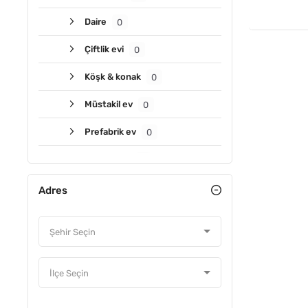
Daire
0
Çiftlik evi
0
Köşk & konak
0
Müstakil ev
0
Prefabrik ev
0
Residence
0
Villa
0
Adres
Vip villa
0
Yalı
0
Yazlık
0