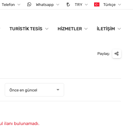
Telefon
Whatsapp
TRY
Türkçe
TURISTIK TESIS
HIZMETLER
İLETIŞIM
Paylaş:
:
Önce en güncel
ul ilanı bulunamadı.