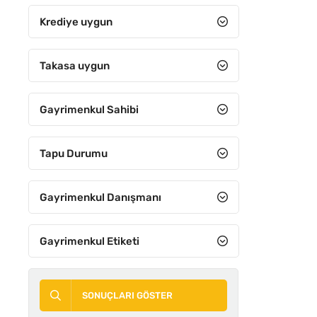
7+2
Krediye uygun
7+3
7+4
Takasa uygun
8+1
Gayrimenkul Sahibi
8+2
8+3
Tapu Durumu
8+4
9+1
Gayrimenkul Danışmanı
9+2
Gayrimenkul Etiketi
9+3
9+4
SONUÇLARI GÖSTER
10+1