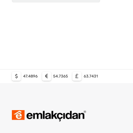
10+2
10+3
10+4
11 ve Üzeri
47.4896
54.7365
63.7431