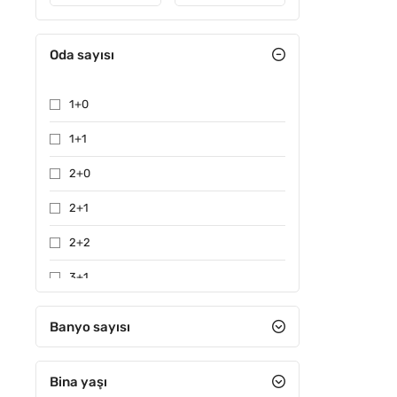
Oda sayısı
1+0
1+1
2+0
2+1
2+2
3+1
3+2
Banyo sayısı
4+1
Bina yaşı
4+2