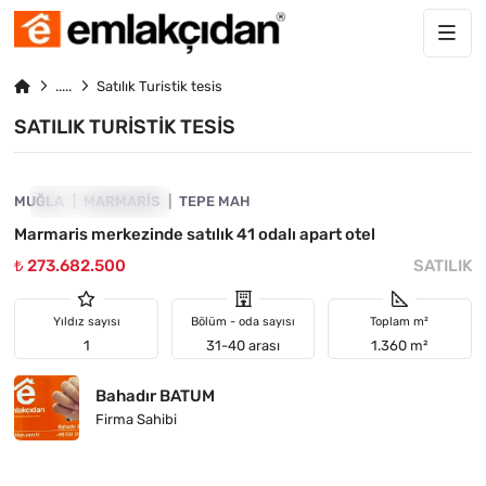
Satılık Turistik tesis
SATILIK TURISTIK TESIS
4890-1026
MUĞLA
YATIRIMA UYGUN
MARMARIS
TEPE MAH
Marmaris merkezinde satılık 41 odalı apart otel
₺ 273.682.500
SATILIK
Yıldız sayısı
Bölüm - oda sayısı
Toplam m²
1
31-40 arası
1.360 m²
Bahadır BATUM
Firma Sahibi