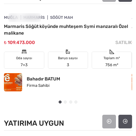
MUĞLA
FIYATI DÜŞTÜ
MARMARIS
SÖĞÜT MAH
A
Marmaris Söğüt köyünde muhteşem Symi manzaralı Özel
Ay
malikane
₺ 109.473.000
SATILIK
₺
Oda sayısı
Banyo sayısı
Toplam m²
7+3
3
756 m²
Bahadır BATUM
Firma Sahibi
YATIRIMA UYGUN
4890-1044