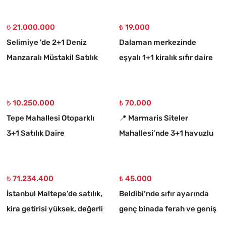
Villa
₺ 21.000.000
₺ 19.000
Selimiye 'de 2+1 Deniz
Dalaman merkezinde
Manzaralı Müstakil Satılık
eşyalı 1+1 kiralık sıfır daire
Taş Ev
₺ 10.250.000
₺ 70.000
Tepe Mahallesi Otoparklı
📍 Marmaris Siteler
3+1 Satılık Daire
Mahallesi’nde 3+1 havuzlu
kiralık lüks daire
₺ 71.234.400
₺ 45.000
İstanbul Maltepe’de satılık,
Beldibi’nde sıfır ayarında
kira getirisi yüksek, değerli
genç binada ferah ve geniş
bina
3+1 kiralık daire