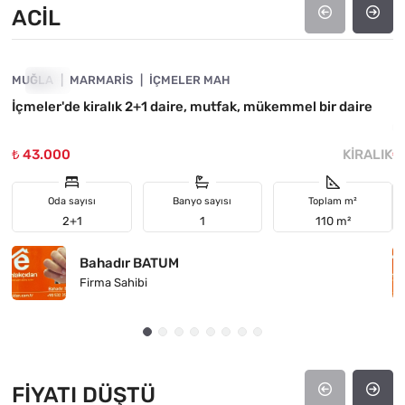
ACIL
4890-1020
MUĞLA
ACIL
MARMARIS
İÇMELER MAH
M
İçmeler'de kiralık 2+1 daire, mutfak, mükemmel bir daire
M
m
₺ 43.000
KIRALIK
₺
Oda sayısı
Banyo sayısı
Toplam m²
2+1
1
110 m²
Bahadır BATUM
Firma Sahibi
FIYATI DÜŞTÜ
4890-1032