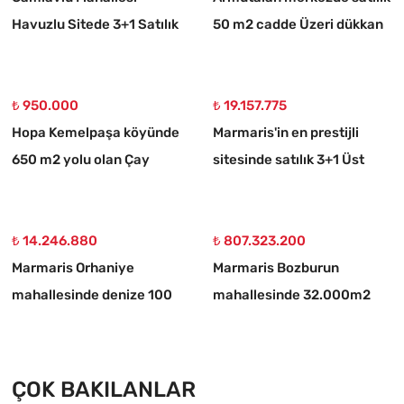
Havuzlu Sitede 3+1 Satılık
50 m2 cadde Üzeri dükkan
Daire
₺ 950.000
₺ 19.157.775
Hopa Kemelpaşa köyünde
Marmaris'in en prestijli
650 m2 yolu olan Çay
sitesinde satılık 3+1 Üst
bahçesi
dubleks daire
₺ 14.246.880
₺ 807.323.200
Marmaris Orhaniye
Marmaris Bozburun
mahallesinde denize 100
mahallesinde 32.000m2
metre müstakil 1250 m2
arsa Üzerinde İsimleri
acil satılık tarla
alınmış yat Çekek yeri
ÇOK BAKILANLAR