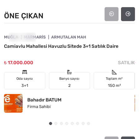
ÖNE ÇIKAN
4890-1060
MUĞLA
ÖNE ÇIKAN
MARMARIS
ARMUTALAN MAH
M
Camiavlu Mahallesi Havuzlu Sitede 3+1 Satılık Daire

₺ 17.000.000
SATILIK
₺
Oda sayısı
Banyo sayısı
Toplam m²
3+1
2
150 m²
Bahadır BATUM
Firma Sahibi