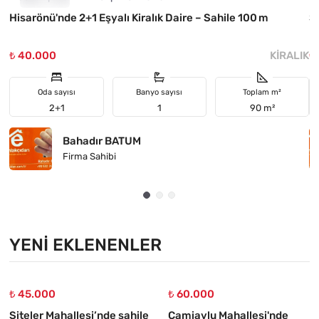
Hisarönü'nde 2+1 Eşyalı Kiralık Daire – Sahile 100 m
Si
₺ 40.000
KIRALIK
₺
Oda sayısı
Banyo sayısı
Toplam m²
2+1
1
90 m²
Bahadır BATUM
Firma Sahibi
YENI EKLENENLER
₺ 45.000
₺ 60.000
Siteler Mahallesi’nde sahile
Camiavlu Mahallesi'nde