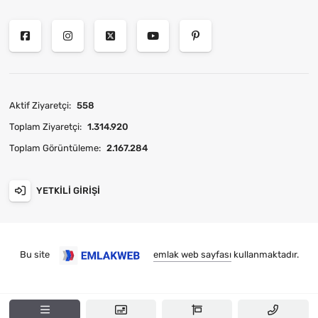
Aktif Ziyaretçi:
558
Toplam Ziyaretçi:
1.314.920
Toplam Görüntüleme:
2.167.284
YETKILI GIRIŞI
Bu site
emlak web sayfası
kullanmaktadır.