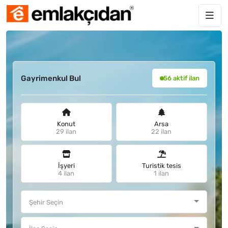
Gayrimenkul Bul
56 aktif ilan
Konut
Arsa
29 ilan
22 ilan
İşyeri
Turistik tesis
4 ilan
1 ilan