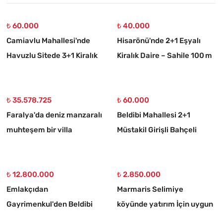
₺ 60.000
₺ 40.000
Camiavlu Mahallesi'nde
Hisarönü'nde 2+1 Eşyalı
Havuzlu Sitede 3+1 Kiralık
Kiralık Daire – Sahile 100 m
Daire
₺ 35.578.725
₺ 60.000
Faralya'da deniz manzaralı
Beldibi Mahallesi 2+1
muhteşem bir villa
Müstakil Girişli Bahçeli
Eşyalı Kiralık Daire
₺ 12.800.000
₺ 2.850.000
Emlakçıdan
Marmaris Selimiye
Gayrimenkul'den Beldibi
köyünde yatırım İçin uygun
Satılık 3+1 Müstakil Tripleks
773 m2 satılık tarla