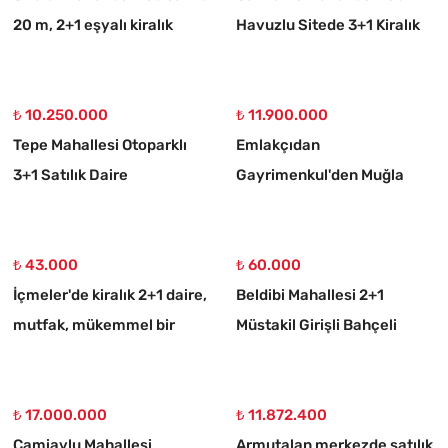
20 m, 2+1 eşyalı kiralık
Havuzlu Sitede 3+1 Kiralık
daire
Daire
₺ 10.250.000
₺ 11.900.000
Tepe Mahallesi Otoparklı
Emlakçıdan
3+1 Satılık Daire
Gayrimenkul'den Muğla
Ortaköy 750 M2 10/20
İmarlı Arsa
₺ 43.000
₺ 60.000
İçmeler'de kiralık 2+1 daire,
Beldibi Mahallesi 2+1
mutfak, mükemmel bir
Müstakil Girişli Bahçeli
daire
Eşyalı Kiralık Daire
₺ 17.000.000
₺ 11.872.400
Camiavlu Mahallesi
Armutalan merkezde satılık