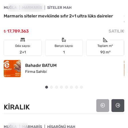
MUĞLA
YATIRIMA UYGUN
MARMARIS
SITELER MAH
M
Marmaris siteler mevkiinde sıfır 2+1 ultra lüks daireler
Ç
t
₺ 17.789.363
SATILIK
₺
Oda sayısı
Banyo sayısı
Toplam m²
2+1
1
90 m²
Bahadır BATUM
Firma Sahibi
KIRALIK
4890-1053
MUĞLA
KIRALIK
MARMARIS
HISARÖNÜ MAH
M